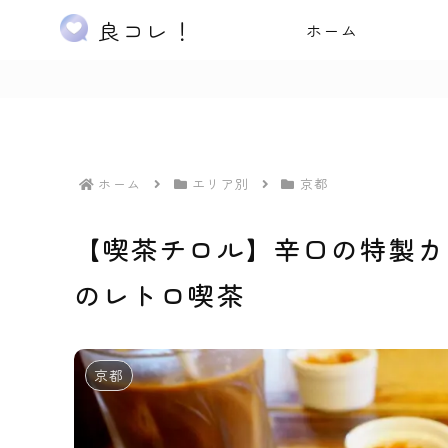
良コレ！
ホーム
ホーム
エリア別
京都
【喫茶チロル】辛口の特製カ
のレトロ喫茶
京都