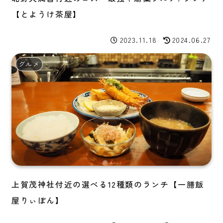
【とようけ茶屋】
2023.11.18
2024.06.27
グルメ
上賀茂神社付近の選べる12種類のランチ【一膳飯
屋りぃぼん】