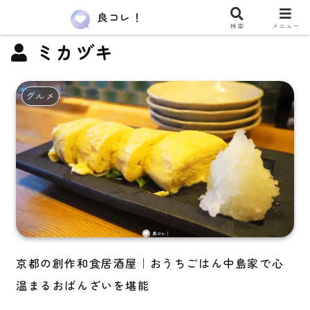
良コレ！
検索
メニュー
ミカヅキ
グルメ
京都の創作和食居酒屋｜おうちごはん中島家で心
温まるおばんざいを堪能